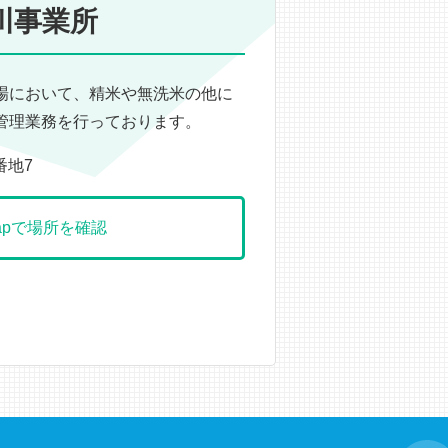
川事業所
場において、精米や無洗米の他に
管理業務を行っております。
番地7
 Mapで場所を確認