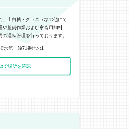
て、上白糖・グラニュ糖の他にて
理や整備作業および家畜用飼料
備の運転管理を行っております。
字清水第一線71番地の1
 Mapで場所を確認